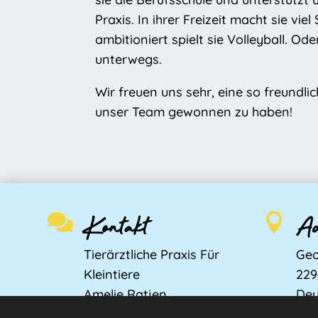
Praxis. In ihrer Freizeit macht sie vi
ambitioniert spielt sie Volleyball. Ode
unterwegs.
Wir freuen uns sehr, eine so freundl
unser Team gewonnen zu haben!
Kontakt
Ad


Tierärztliche Praxis Für
Geo
Kleintiere
22
Amelie Ratjen
Deu