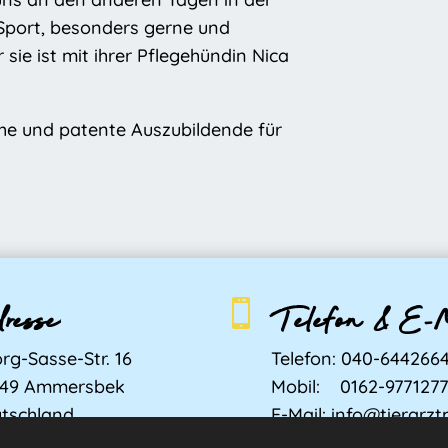
el Sport, besonders gerne und
r sie ist mit ihrer Pflegehündin Nica
iche und patente Auszubildende für
resse
Telefon & E-

rg-Sasse-Str. 16
Telefon:
040-644266
949 Ammersbek
Mobil:
0162-977127
tschland
E-Mail:
info@tierarzt
lottbek.de