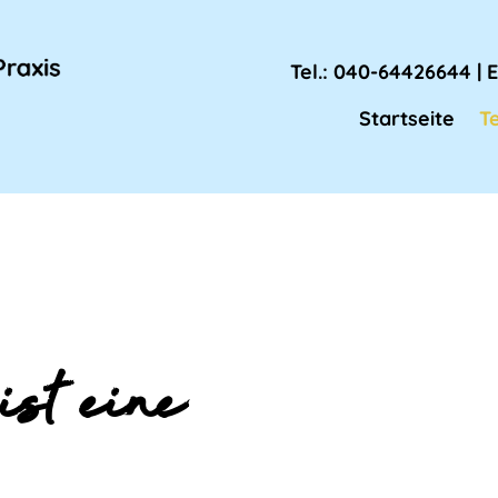
Tel.:
040-64426644
| 
Startseite
T
ist eine