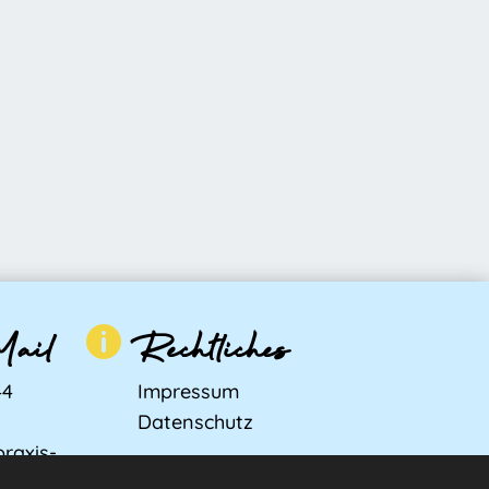
Mail
Rechtliches

44
Impressum
7
Datenschutz
praxis-